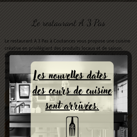
Le restaurant A 3 Pas
Le restaurant A 3 Pas à Coutances vous propose une cuisine
créative en privilégiant des produits locaux et de saison.
Dans un décor cosy et conviviable, Sophie Thouroude vous
reçoit le midi autour d’un menu bistronomique, simple et
généreux. Le week-end venu, place à des plats plus élaborés,
où créativité et finesse s’invitent à table.
DÉCOUVRIR LA CARTE