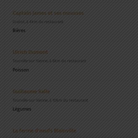
Captain James et ses mousses
Gratot, à 4km du restaurant
Bières
Ulrich Dumont
Tourville-sur-Sienne, à 8km du restaurant
Poisson
Guillaume Salle
Tourville-sur-Sienne, à 10km du restaurant
Légumes
La ferme d'oeufs Blainville