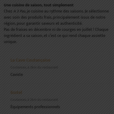
Une cuisine de saison, tout simplement
Chez
A 3 Pas
, je cuisine au rythme des saisons. Je sélectionne
avec soin des produits frais, principalement issus de notre
région, pour garantir saveurs et authenticité.
Pas de fraises en décembre ni de courges en juillet ! Chaque
ingrédient a sa saison, et c’est ce qui rend chaque assiette
unique.
La Cave Coutançaise
Coutances, à 2km du restaurant
Caviste
Ecotel
Coutances, à 2km du restaurant
Équipements professionnels