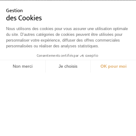
Blainville-sur-Mer, à 10km du restaurant
Oeufs
Gestion
des Cookies
Nous utilisons des cookies pour vous assurer une utilisation optimale
Les spécialistes du fromage
du site. D’autres catégories de cookies peuvent être utilisées pour
Agon-Coutainville, à 11km du restaurant
personnaliser votre expérience, diffuser des offres commerciales
personnalisées ou réaliser des analyses statistiques.
Fromages
Consentements certifiés par
Non merci
Je choisis
OK pour moi
gonzague et cécile brionne
Axeptio consent
2 Le Mesnil 50210 ST-DENIS-LE-VETU
Plateforme de Gestion du Consentement : Personnalisez vos Opt
légumes et fruits bio
Notre plateforme vous permet d'adapter et de gérer vos paramètre
La chaiseronne
Brécey, à 50km du restaurant
Boucherie, Charcuterie